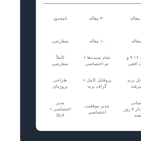
۳۰ مقاله
نامحدود
۱۰ مقاله
سفارشی
۱۶:۹، ۹:۱۶ و
تمام نسبت‌ها +
کاملاً
 افقی
تم اختصاصی
سفارشی
یل برند
پروفایل کامل +
طراحی
رفته
گراف برند
پروژه‌ای
یبانی
مدیر
مدیر موفقیت
اولویت‌دار ۷ روز
اختصاصی +
اختصاصی
فته
SLA